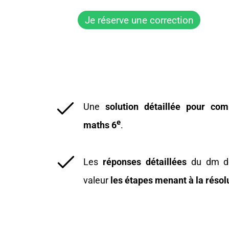
Je réserve une correction
Une
solution détaillée pour c
e
maths 6
.
Les
réponses détaillées
du dm de
valeur
les étapes menant à la résol