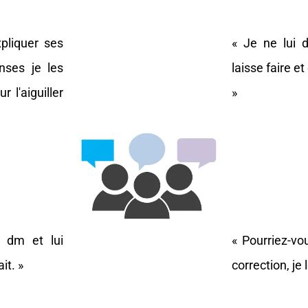
xpliquer ses
« Je ne lui 
nses je les
laisse faire e
r l'aiguiller
»
n dm et lui
« Pourriez-vou
it. »
correction, je 