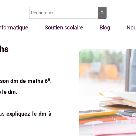
search
informatique
Soutien scolaire
Blog
Nou
ths
e
c son dm de maths 6
.
e le dm.
ous
expliquez le dm à