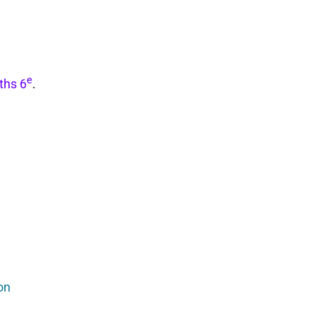
e
ths 6
.
on