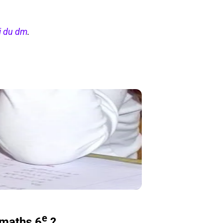
i du dm
.
e
 maths 6
?